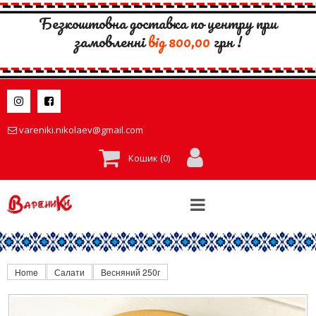
Безкоштовна доставка по центру при
замовленні
вiд 800,00
грн !


vareniki.nikolaev@gmail.com

Кошик (
0
)
Home
Салати
Весняний 250г