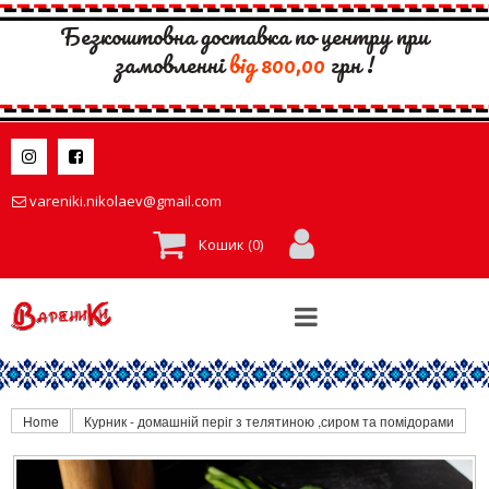
Безкоштовна доставка по центру при
замовленні
вiд 800,00
грн !


vareniki.nikolaev@gmail.com

Кошик (
0
)
Home
Курник - домашній періг з телятиною ,сиром та помідорами