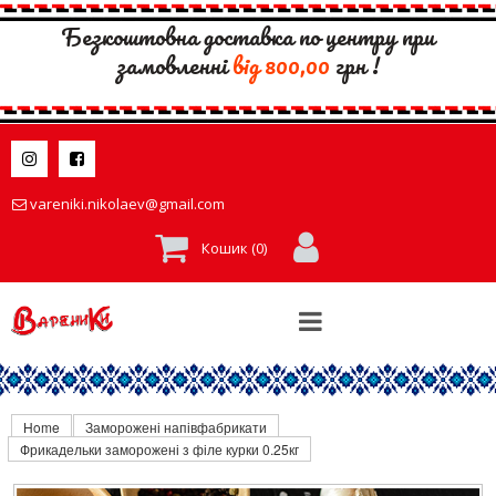
Безкоштовна доставка по центру при
замовленні
вiд 800,00
грн !


vareniki.nikolaev@gmail.com

Кошик (
0
)
Home
Заморожені напівфабрикати
Фрикадельки заморожені з філе курки 0.25кг