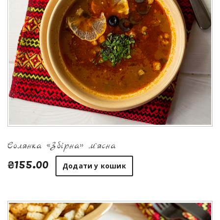
Солянка «Збірна» м`ясна
₴155.00
Додати у кошик