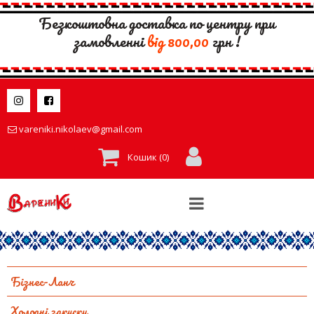
Безкоштовна доставка по центру при
замовленні
вiд 800,00
грн !


vareniki.nikolaev@gmail.com

Кошик (
0
)
Бізнес-Ланч
Холодні закуски