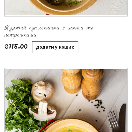
Курячий суп-локшина з м’ясом та
потрошками
₴115.00
Додати у кошик