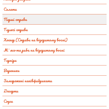
Салати
Перші страви
Гарячі страви
Хоспер (Страви на відкритому вогні)
Мʼясо та риба на відкритому вогні
Гарніри
Вареники
Заморожені напівфабрикати
Десерти
Соуси