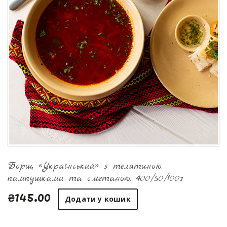
Борщ «Український» з телятиною,
пампушками та сметаною. 400/50/100г
₴145.00
Додати у кошик