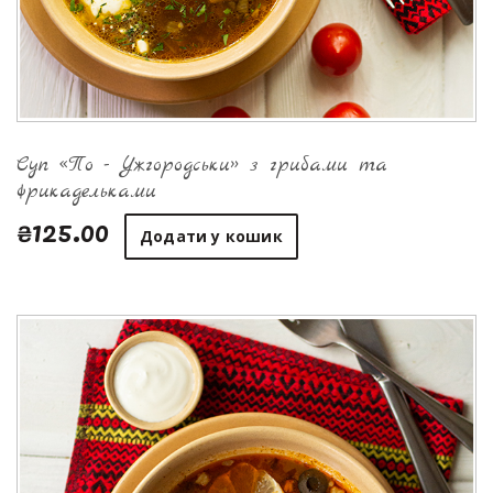
Суп «По - Ужгородськи» з грибами та
фрикадельками
₴125.00
Додати у кошик