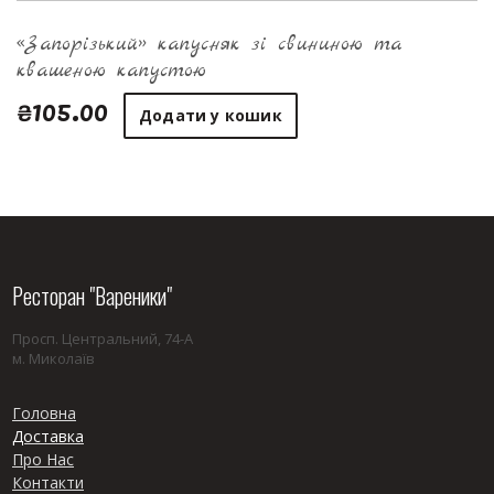
«Запорізький» капусняк зі свининою та
квашеною капустою
₴105.00
Додати у кошик
Ресторан "Вареники"
Просп. Центральний, 74-А
м. Миколаїв
Головна
Доставка
Про Нас
Контакти